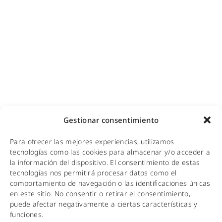
Cobertura GSM para empresas
Copias de seguridad para empresas
Adecuación de racks y CPDs
WiFi industrial
WiFi turístico
WiFi educativo
WiFi sanitario
NOTICIAS
Gestionar consentimiento
KIT DIGITAL
Para ofrecer las mejores experiencias, utilizamos
tecnologías como las cookies para almacenar y/o acceder a
CALIDAD Y MEDIO AMBIENTE
la información del dispositivo. El consentimiento de estas
tecnologías nos permitirá procesar datos como el
AVISO LEGAL
comportamiento de navegación o las identificaciones únicas
en este sitio. No consentir o retirar el consentimiento,
POLÍTICA DE PRIVACIDAD
puede afectar negativamente a ciertas características y
funciones.