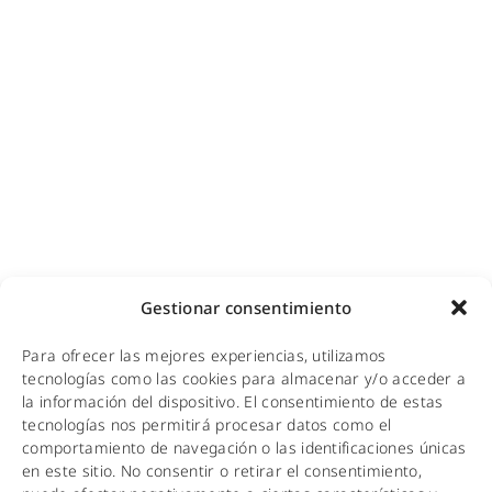
Videovigilancia (CCTV) para empresas y hoteles
Cobertura GSM para empresas
Copias de seguridad para empresas
Adecuación de racks y CPDs
WiFi industrial
WiFi turístico
WiFi educativo
WiFi sanitario
NOTICIAS
Gestionar consentimiento
KIT DIGITAL
Para ofrecer las mejores experiencias, utilizamos
CALIDAD Y MEDIO AMBIENTE
tecnologías como las cookies para almacenar y/o acceder a
la información del dispositivo. El consentimiento de estas
AVISO LEGAL
tecnologías nos permitirá procesar datos como el
comportamiento de navegación o las identificaciones únicas
POLÍTICA DE PRIVACIDAD
en este sitio. No consentir o retirar el consentimiento,